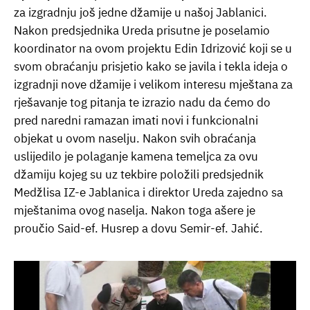
za izgradnju još jedne džamije u našoj Jablanici.
Nakon predsjednika Ureda prisutne je poselamio
koordinator na ovom projektu Edin Idrizović koji se u
svom obraćanju prisjetio kako se javila i tekla ideja o
izgradnji nove džamije i velikom interesu mještana za
rješavanje tog pitanja te izrazio nadu da ćemo do
pred naredni ramazan imati novi i funkcionalni
objekat u ovom naselju. Nakon svih obraćanja
uslijedilo je polaganje kamena temeljca za ovu
džamiju kojeg su uz tekbire položili predsjednik
Medžlisa IZ-e Jablanica i direktor Ureda zajedno sa
mještanima ovog naselja. Nakon toga ašere je
proučio Said-ef. Husrep a dovu Semir-ef. Jahić.