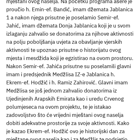
mještani ovog naselja. Na početku programa ašere je
proučio h. Emin-ef. Bandić, imam džemata Jablanica
1 a nakon njega prisutne je poselamio Semir-ef.
Jahić, imam džemata Donja Jablanica koji je u svom
izlaganju zahvalio se donatorima za njihove aktivnosti
na polju poboljšanja uvjeta za obavljanje vjerskih
aktivnosti te upoznao prisutne o historijatu ovog
mjesta i mesdžida koji je egzistirao na ovom prostoru.
Nakon Semir-ef. Jahića prisutne su poselamili glavni
imam i predsjednik Medžlisa IZ-e Jablanica h.
Ekrem-ef. Hodžić i h. Ramiz Zahirović. Glavni imam
Medžlisa se još jednom zahvalio donatorima iz
Ujedinjenih Arapskih Emirata kao i uredu Crvenog
polumjeseca na ovom projektu, te je istakao
zadovoljstvo što će vrijedni mještani ovog naselja
dobiti adekvatne prostorije za svoje aktivnosti. Kako
je kazao Ekrem-ef. Hodžić ovo je historijski dan za
mještane ovog naselja kao i za Medžlis te podsjetio