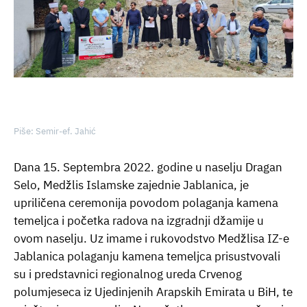
Piše: Semir-ef. Jahić
Dana 15. Septembra 2022. godine u naselju Dragan
Selo, Medžlis Islamske zajednie Jablanica, je
upriličena ceremonija povodom polaganja kamena
temeljca i početka radova na izgradnji džamije u
ovom naselju. Uz imame i rukovodstvo Medžlisa IZ-e
Jablanica polaganju kamena temeljca prisustvovali
su i predstavnici regionalnog ureda Crvenog
polumjeseca iz Ujedinjenih Arapskih Emirata u BiH, te