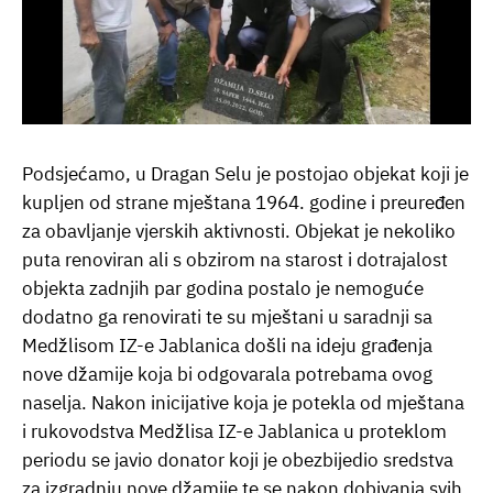
Podsjećamo, u Dragan Selu je postojao objekat koji je
kupljen od strane mještana 1964. godine i preuređen
za obavljanje vjerskih aktivnosti. Objekat je nekoliko
puta renoviran ali s obzirom na starost i dotrajalost
objekta zadnjih par godina postalo je nemoguće
dodatno ga renovirati te su mještani u saradnji sa
Medžlisom IZ-e Jablanica došli na ideju građenja
nove džamije koja bi odgovarala potrebama ovog
naselja. Nakon inicijative koja je potekla od mještana
i rukovodstva Medžlisa IZ-e Jablanica u proteklom
periodu se javio donator koji je obezbijedio sredstva
za izgradnju nove džamije te se nakon dobivanja svih