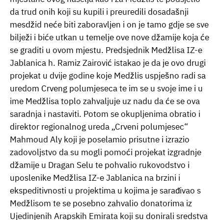
da trud onih koji su kupili i preuredili dosadašnji
mesdžid neće biti zaboravljen i on je tamo gdje se sve
bilježi i biće utkan u temelje ove nove džamije koja će
se graditi u ovom mjestu. Predsjednik Medžlisa IZ-e
Jablanica h. Ramiz Zairović istakao je da je ovo drugi
projekat u dvije godine koje Medžlis uspješno radi sa
uredom Crveng polumjeseca te im se u svoje ime i u
ime Medžlisa toplo zahvaljuje uz nadu da će se ova
saradnja i nastaviti. Potom se okupljenima obratio i
direktor regionalnog ureda „Crveni polumjesec“
Mahmoud Aly koji je poselamio prisutne i izrazio
zadovoljstvo da su mogli pomoći projekat izgradnje
džamije u Dragan Selu te pohvalio rukovodstvo i
uposlenike Medžlisa IZ-e Jablanica na brzini i
ekspeditivnosti u projektima u kojima je sarađivao s
Medžlisom te se posebno zahvalio donatorima iz
Ujedinjenih Arapskih Emirata koji su donirali sredstva