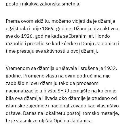
postoji nikakva zakonska smetnja.
Prema ovom sidžilu, možemo vidjeti da je džamija
egzistirala i prije 1869. godine. Džamija biva aktivna
sve do 1926. godine kada se Ibrahim-ef. Honđo
razbolio i preselio se kod kćerke u Donju Jablanicu i
time prestaju sve aktivnosti u ovoj džamiji.
Vremenom se džamija urušavala i srušena je 1932.
godine. Promjene vlasti na ovim područjima nije
zaobišlo ni ovu džamiju tako da procesom
nacionalizacije u bivšoj SFRJ zemljište na kojem je
bila ova džamija i livada oko džamije je otuđeno od
islamske zajednice i nacionalizovano kao vlasništvo
države. Danas na lokalitetu postoji romsko mezarje,
te je vlasnik zemljišta Općina Jablanica.