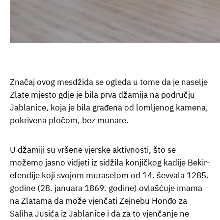
Značaj ovog mesdžida se ogleda u tome da je naselje
Zlate mjesto gdje je bila prva džamija na području
Jablanice, koja je bila građena od lomljenog kamena,
pokrivena pločom, bez munare.
U džamiji su vršene vjerske aktivnosti, što se
možemo jasno vidjeti iz sidžila konjičkog kadije Bekir-
efendije koji svojom muraselom od 14. ševvala 1285.
godine (28. januara 1869. godine) ovlašćuje imama
na Zlatama da može vjenčati Zejnebu Honđo za
Saliha Jusića iz Jablanice i da za to vjenčanje ne