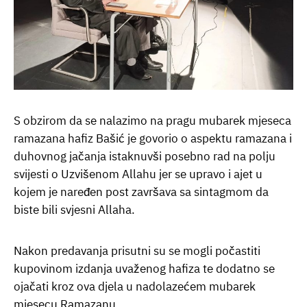
S obzirom da se nalazimo na pragu mubarek mjeseca
ramazana hafiz Bašić je govorio o aspektu ramazana i
duhovnog jačanja istaknuvši posebno rad na polju
svijesti o Uzvišenom Allahu jer se upravo i ajet u
kojem je naređen post završava sa sintagmom da
biste bili svjesni Allaha.
Nakon predavanja prisutni su se mogli počastiti
kupovinom izdanja uvaženog hafiza te dodatno se
ojačati kroz ova djela u nadolazećem mubarek
mjesecu Ramazanu.