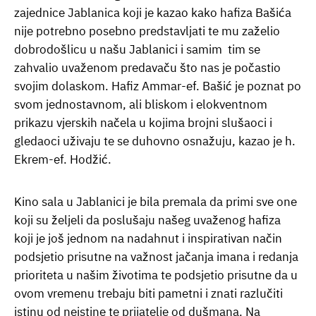
zajednice Jablanica koji je kazao kako hafiza Bašića
nije potrebno posebno predstavljati te mu zaželio
dobrodošlicu u našu Jablanici i samim tim se
zahvalio uvaženom predavaču što nas je počastio
svojim dolaskom. Hafiz Ammar-ef. Bašić je poznat po
svom jednostavnom, ali bliskom i elokventnom
prikazu vjerskih načela u kojima brojni slušaoci i
gledaoci uživaju te se duhovno osnažuju, kazao je h.
Ekrem-ef. Hodžić.
Kino sala u Jablanici je bila premala da primi sve one
koji su željeli da poslušaju našeg uvaženog hafiza
koji je još jednom na nadahnut i inspirativan način
podsjetio prisutne na važnost jačanja imana i redanja
prioriteta u našim životima te podsjetio prisutne da u
ovom vremenu trebaju biti pametni i znati razlučiti
istinu od neistine te prijatelje od dušmana. Na