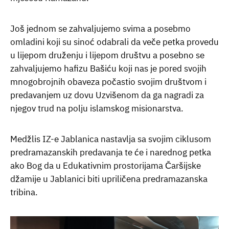
Još jednom se zahvaljujemo svima a posebmo
omladini koji su sinoć odabrali da veče petka provedu
u lijepom druženju i lijepom društvu a posebno se
zahvaljujemo hafizu Bašiću koji nas je pored svojih
mnogobrojnih obaveza počastio svojim društvom i
predavanjem uz dovu Uzvišenom da ga nagradi za
njegov trud na polju islamskog misionarstva.
Medžlis IZ-e Jablanica nastavlja sa svojim ciklusom
predramazanskih predavanja te će i narednog petka
ako Bog da u Edukativnim prostorijama Čaršijske
džamije u Jablanici biti upriličena predramazanska
tribina.