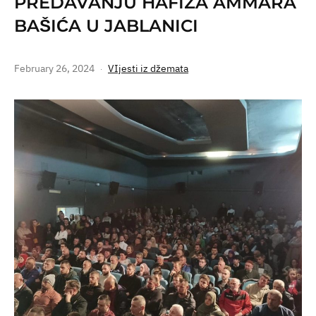
PREDAVANJU HAFIZA AMMARA
BAŠIĆA U JABLANICI
February 26, 2024
VIjesti iz džemata